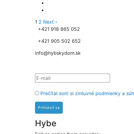
1
2
Next ›
+421 918 865 052
+421 905 502 652
info@hybskydom.sk
Prihláste sa na odber nov
Prečítal som si zmluvné podmienky a súh
Hybe