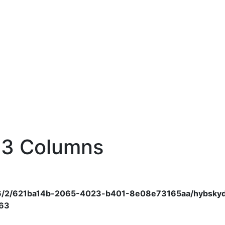
 3 Columns
/6/2/621ba14b-2065-4023-b401-8e08e73165aa/hybskydo
63