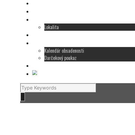
Ubytovanie
Wellness
Zážitky
Lokalita
Galéria
Cenník
Kalendár obsadenosti
Darčekový poukaz
Rezervácia