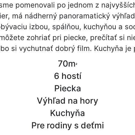
 sme pomenovali po jednom z najvyšších
ier, má nádherný panoramatický výhľad
bývaciu izbou, spálňou, kuchyňou a so
ôžete zohriať pri piecke, prečítať si ni
ebo si vychutnať dobrý film. Kuchyňa je 
70m
²
6 hostí
Piecka
Výhľad na hory
Kuchyňa
Pre rodiny s deťmi