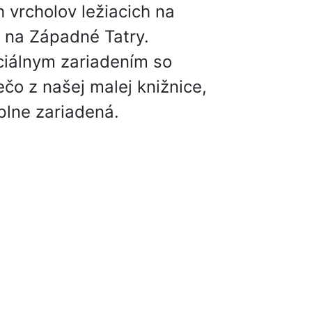
 vrcholov ležiacich na
 na Západné Tatry.
ciálnym zariadením so
ečo z našej malej knižnice,
plne zariadená.