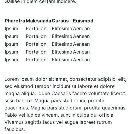
Galliae in diem certam indicere.
Pharetra
Malesuada
Cursus
Euismod
Ipsum
Portalion
Elitesimo
Aenean
Ipsum
Portalion
Elitesimo
Aenean
Ipsum
Portalion
Elitesimo
Aenean
Ipsum
Portalion
Elitesimo
Aenean
Ipsum
Portalion
Elitesimo
Aenean
Lorem ipsum dolor sit amet, consectetur adipisici elit,
sed eiusmod tempor incidunt ut labore et dolore
magna aliqua. Idque Caesaris facere voluntate liceret:
sese habere. Magna pars studiorum, prodita
quaerimus. Magna pars studiorum, prodita quaerimus.
Fabio vel iudice vincam, sunt in culpa qui officia.
Vivamus sagittis lacus vel augue laoreet rutrum
faucibus.