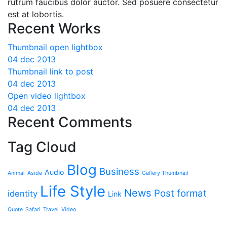
rutrum faucibus dolor auctor. Sed posuere consectetur
est at lobortis.
Recent Works
Thumbnail open lightbox
04 dec 2013
Thumbnail link to post
04 dec 2013
Open video lightbox
04 dec 2013
Recent Comments
Tag Cloud
Blog
Business
Audio
Animal
Aside
Gallery Thumbnail
Life Style
News
Post format
identity
Link
Quote
Safari
Travel
Video