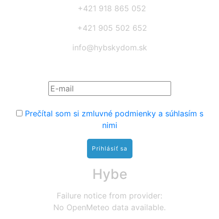
+421 918 865 052
+421 905 502 652
info@hybskydom.sk
Prihláste sa na odber noviniek:
Prečítal som si zmluvné podmienky a súhlasím s
nimi
Hybe
Failure notice from provider:
No OpenMeteo data available.