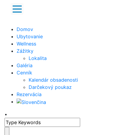
Domov
Ubytovanie
+421 918 865 052
Wellness
Zážitky
+421 905 502 652
Lokalita
Galéria
info@hybskydom.sk
Cenník
Prihláste sa na odber noviniek:
Kalendár obsadenosti
Darčekový poukaz
Rezervácia
Prečítal som si zmluvné podmienky a súhlasím s
•
nimi