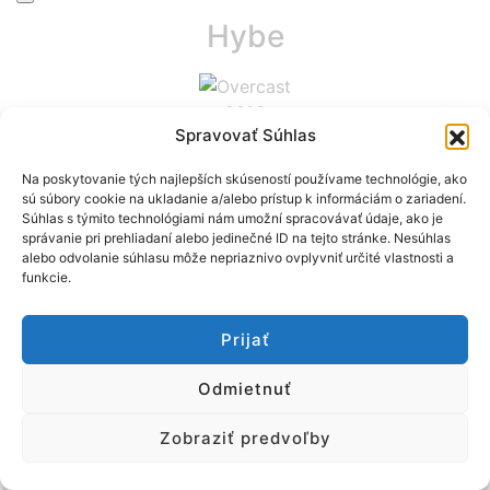
Hybe
28°C
Spravovať Súhlas
vietor: 2 m/s W
Na poskytovanie tých najlepších skúseností používame technológie, ako
sú súbory cookie na ukladanie a/alebo prístup k informáciám o zariadení.
Súhlas s týmito technológiami nám umožní spracovávať údaje, ako je
správanie pri prehliadaní alebo jedinečné ID na tejto stránke. Nesúhlas
alebo odvolanie súhlasu môže nepriaznivo ovplyvniť určité vlastnosti a
funkcie.
Prijať
Odmietnuť
Zobraziť predvoľby