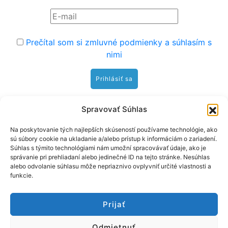
Prečítal som si zmluvné podmienky a súhlasím s
nimi
Hybe
Spravovať Súhlas
Na poskytovanie tých najlepších skúseností používame technológie, ako
sú súbory cookie na ukladanie a/alebo prístup k informáciám o zariadení.
23°C
Súhlas s týmito technológiami nám umožní spracovávať údaje, ako je
vietor: 3.8 m/s NE
správanie pri prehliadaní alebo jedinečné ID na tejto stránke. Nesúhlas
alebo odvolanie súhlasu môže nepriaznivo ovplyvniť určité vlastnosti a
funkcie.
Prijať
Odmietnuť