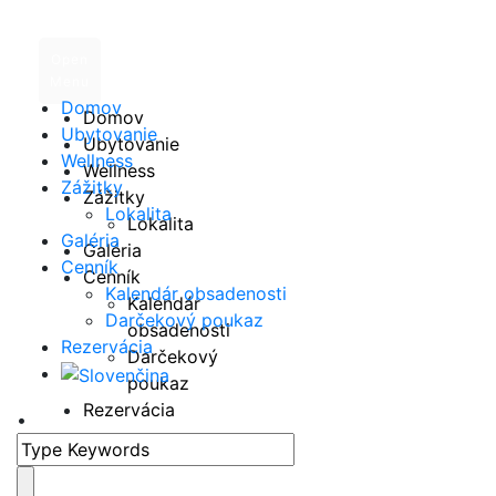
Open
Menu
Domov
Domov
Ubytovanie
Ubytovanie
Wellness
Wellness
Zážitky
Zážitky
Lokalita
Lokalita
Warning
: Undefined variable $ret in
Galéria
Galéria
/data/6/2/621ba14b-2065-4023-b401-
Cenník
Cenník
8e08e73165aa/hybskydom.sk/web/wp-
Kalendár obsadenosti
Kalendár
content/plugins/gdlr-portfolio/gdlr-portfolio-
Darčekový poukaz
obsadenosti
item.php
on line
363
Rezervácia
Darčekový
poukaz
Rezervácia
•