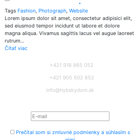
Tags
Fashion
,
Photograph
,
Website
Lorem ipsum dolor sit amet, consectetur adipisici elit,
sed eiusmod tempor incidunt ut labore et dolore
magna aliqua. Vivamus sagittis lacus vel augue laoreet
rutrum...
Čítať viac
+421 918 865 052
+421 905 502 652
info@hybskydom.sk
Prihláste sa na odber noviniek:
Prečítal som si zmluvné podmienky a súhlasím s
nimi