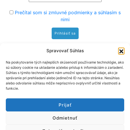
Prečítal som si zmluvné podmienky a súhlasím s
nimi
Hybe
Spravovať Súhlas
Na poskytovanie tých najlepších skúseností používame technológie, ako
sú súbory cookie na ukladanie a/alebo prístup k informáciám o zariadení.
23°C
Súhlas s týmito technológiami nám umožní spracovávať údaje, ako je
vietor: 0.9 m/s ENE
správanie pri prehliadaní alebo jedinečné ID na tejto stránke. Nesúhlas
alebo odvolanie súhlasu môže nepriaznivo ovplyvniť určité vlastnosti a
funkcie.
Prijať
Odmietnuť