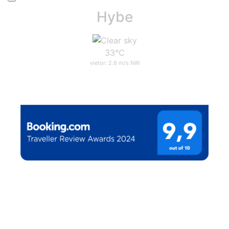
Hybe
33°C
vietor: 2.6 m/s NW