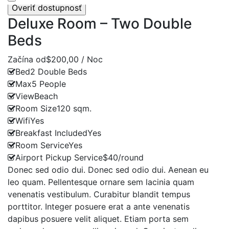
Deluxe Room – Two Double
Beds
Začína od
$200,00 / Noc
Bed
2 Double Beds
Max
5 People
View
Beach
Room Size
120 sqm.
Wifi
Yes
Breakfast Included
Yes
Room Service
Yes
Airport Pickup Service
$40/round
Donec sed odio dui. Donec sed odio dui. Aenean eu
leo quam. Pellentesque ornare sem lacinia quam
venenatis vestibulum. Curabitur blandit tempus
porttitor. Integer posuere erat a ante venenatis
dapibus posuere velit aliquet. Etiam porta sem