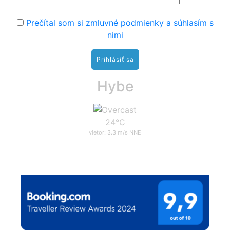
Prečítal som si zmluvné podmienky a súhlasím s
nimi
Hybe
24°C
vietor: 3.3 m/s NNE