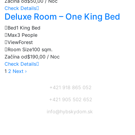
Začína od
$50,00 / Noc
Check Details
Deluxe Room – One King Bed
Bed
1 King Bed
Max
3 People
View
Forest
Room Size
100 sqm.
Začína od
$190,00 / Noc
Check Details
1
2
Next ›
+421 918 865 052
+421 905 502 652
info@hybskydom.sk