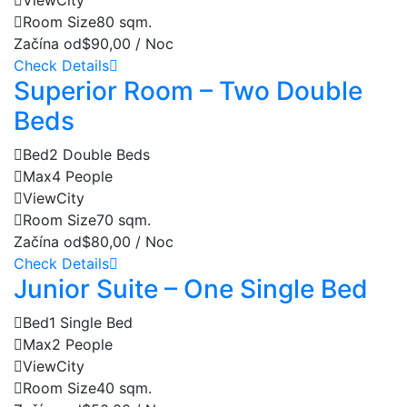
View
City
Room Size
80 sqm.
Začína od
$90,00 / Noc
Check Details
Superior Room – Two Double
Beds
Bed
2 Double Beds
Max
4 People
View
City
Room Size
70 sqm.
Začína od
$80,00 / Noc
Check Details
Junior Suite – One Single Bed
Bed
1 Single Bed
Max
2 People
View
City
Room Size
40 sqm.