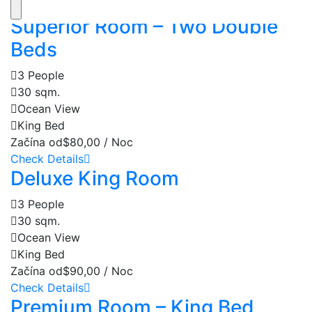
Check Details
Superior Room – Two Double
Beds
3 People
30 sqm.
Ocean View
King Bed
Začína od
$80,00 / Noc
Check Details
Deluxe King Room
3 People
30 sqm.
Ocean View
King Bed
Začína od
$90,00 / Noc
Check Details
Premium Room – King Bed