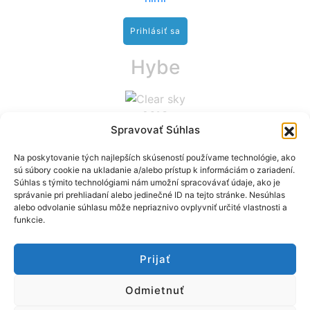
Hybe
26°C
Spravovať Súhlas
vietor: 1.4 m/s NE
Na poskytovanie tých najlepších skúseností používame technológie, ako
sú súbory cookie na ukladanie a/alebo prístup k informáciám o zariadení.
Súhlas s týmito technológiami nám umožní spracovávať údaje, ako je
správanie pri prehliadaní alebo jedinečné ID na tejto stránke. Nesúhlas
alebo odvolanie súhlasu môže nepriaznivo ovplyvniť určité vlastnosti a
funkcie.
Prijať
Odmietnuť