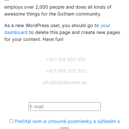
public ever since. Located in Gotham City, XYZ
employs over 2,000 people and does all kinds of
awesome things for the Gotham community.
As a new WordPress user, you should go to
your
dashboard
to delete this page and create new pages
for your content. Have fun!
+421 918 865 052
+421 905 502 652
info@hybskydom.sk
Prihláste sa na odber noviniek:
Prečítal som si zmluvné podmienky a súhlasím s
nimi