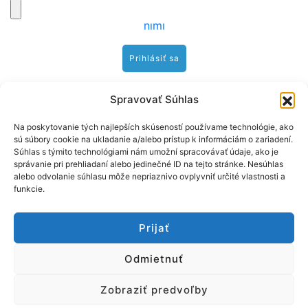
Prečítal som si zmluvné podmienky a súhlasím s
nimi
Hybe
Spravovať Súhlas
Na poskytovanie tých najlepších skúseností používame technológie, ako
sú súbory cookie na ukladanie a/alebo prístup k informáciám o zariadení.
24°C
Súhlas s týmito technológiami nám umožní spracovávať údaje, ako je
vietor: 1.3 m/s NE
správanie pri prehliadaní alebo jedinečné ID na tejto stránke. Nesúhlas
alebo odvolanie súhlasu môže nepriaznivo ovplyvniť určité vlastnosti a
funkcie.
Prijať
Odmietnuť
Zobraziť predvoľby