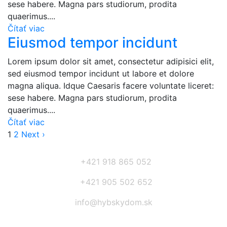
sese habere. Magna pars studiorum, prodita
quaerimus....
Čítať viac
Eiusmod tempor incidunt
Lorem ipsum dolor sit amet, consectetur adipisici elit,
sed eiusmod tempor incidunt ut labore et dolore
magna aliqua. Idque Caesaris facere voluntate liceret:
sese habere. Magna pars studiorum, prodita
quaerimus....
Čítať viac
1
2
Next ›
+421 918 865 052
+421 905 502 652
info@hybskydom.sk
Prihláste sa na odber noviniek: