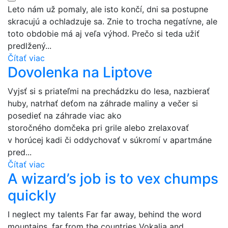
Leto nám už pomaly, ale isto končí, dni sa postupne
skracujú a ochladzuje sa. Znie to trocha negatívne, ale
toto obdobie má aj veľa výhod. Prečo si teda užiť
predlžený...
Čítať viac
Dovolenka na Liptove
Vyjsť si s priateľmi na prechádzku do lesa, nazbierať
huby, natrhať deťom na záhrade maliny a večer si
posedieť na záhrade viac ako
storočného domčeka pri grile alebo zrelaxovať
v horúcej kadi či oddychovať v súkromí v apartmáne
pred...
Čítať viac
A wizard’s job is to vex chumps
quickly
I neglect my talents Far far away, behind the word
mountains, far from the countries Vokalia and