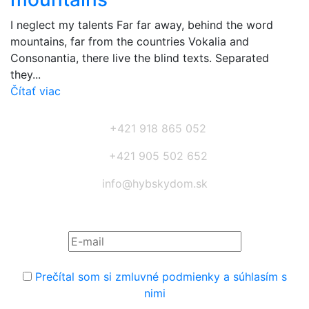
I neglect my talents Far far away, behind the word
mountains, far from the countries Vokalia and
Consonantia, there live the blind texts. Separated
they...
Čítať viac
+421 918 865 052
+421 905 502 652
info@hybskydom.sk
Prihláste sa na odber noviniek:
Prečítal som si zmluvné podmienky a súhlasím s
nimi